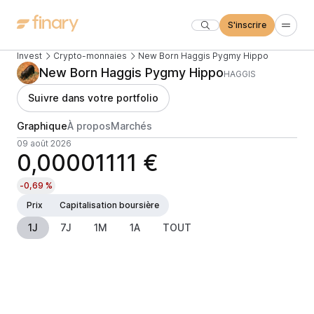
S'inscrire
Invest
Crypto-monnaies
New Born Haggis Pygmy Hippo
New Born Haggis Pygmy Hippo
HAGGIS
Suivre dans votre portfolio
Graphique
À propos
Marchés
09 août 2026
0,00001111 €
-0,69 %
Prix
Capitalisation boursière
1J
7J
1M
1A
TOUT