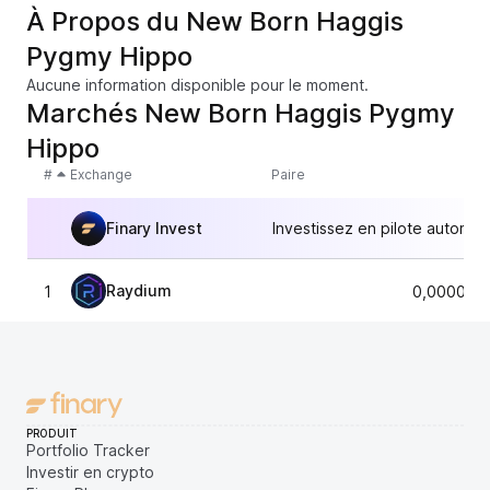
À Propos du New Born Haggis
Pygmy Hippo
Aucune information disponible pour le moment.
Marchés New Born Haggis Pygmy
Hippo
#
Exchange
Paire
Finary Invest
Investissez en pilote automat
Raydium
1
0,000012
PRODUIT
Portfolio Tracker
Investir en crypto