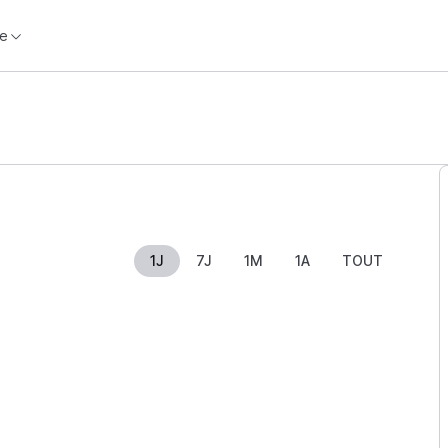
e
1J
7J
1M
1A
TOUT