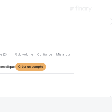
e (24h)
% du volume
Confiance
Mis à jour
tomatique
Créer un compte