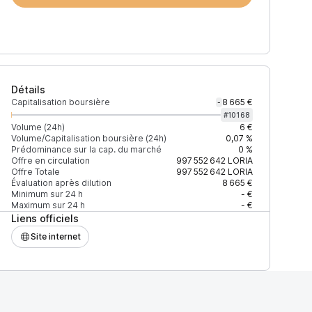
Détails
Capitalisation boursière
8 665 €
-
#
10168
Volume (24h)
6 €
Volume/Capitalisation boursière (24h)
0,07 %
Prédominance sur la cap. du marché
0 %
Offre en circulation
997 552 642
LORIA
Offre Totale
997 552 642
LORIA
Évaluation après dilution
8 665 €
Minimum sur 24 h
- €
Maximum sur 24 h
- €
Liens officiels
Site internet