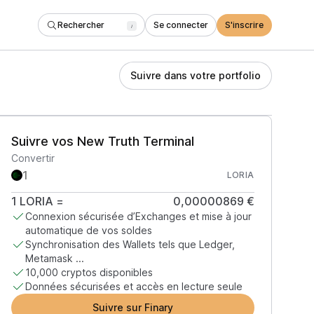
Rechercher
Se connecter
S'inscrire
/
Suivre dans votre portfolio
Suivre vos New Truth Terminal
Convertir
LORIA
1
LORIA
=
0,00000869 €
Connexion sécurisée d’Exchanges et mise à jour
automatique de vos soldes
Synchronisation des Wallets tels que Ledger,
Metamask ...
10,000 cryptos disponibles
Données sécurisées et accès en lecture seule
Suivre sur Finary