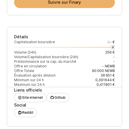
Suivre sur Finary
Détails
Capitalisation boursière
- €
-
#
Volume (24h)
256 €
Volume/Capitalisation boursière (24h)
-
Prédominance sur la cap. du marché
-
Offre en circulation
-
NEWB
Offre Totale
90 000
NEWB
Évaluation après dilution
36 651 €
Minimum sur 24 h
0,391644 €
Maximum sur 24 h
0,411801 €
Liens officiels
Site internet
Github
Social
Reddit