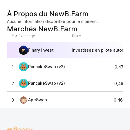
À Propos du NewB.Farm
Aucune information disponible pour le moment.
Marchés NewB.Farm
#
Exchange
Paire
Finary Invest
Investissez en pilote automat
PancakeSwap (v2)
1
0,4731
PancakeSwap (v2)
2
0,4681
ApeSwap
3
0,46795