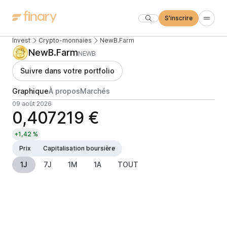
S'inscrire
Invest
Crypto-monnaies
NewB.Farm
NewB.Farm
NEWB
Suivre dans votre portfolio
Graphique
À propos
Marchés
09 août 2026
0,407219 €
+1,42 %
Prix
Capitalisation boursière
1J
7J
1M
1A
TOUT