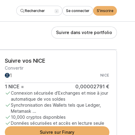
Rechercher
Se connecter
S'inscrire
/
Suivre dans votre portfolio
Suivre vos NICE
Convertir
NICE
1
NICE
=
0,00002791 €
Connexion sécurisée d’Exchanges et mise à jour
automatique de vos soldes
Synchronisation des Wallets tels que Ledger,
Metamask ...
10,000 cryptos disponibles
Données sécurisées et accès en lecture seule
Suivre sur Finary