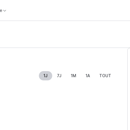
e
1J
7J
1M
1A
TOUT