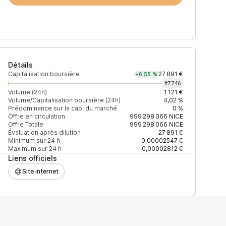
Détails
Capitalisation boursière
27 891 €
+6,55 %
#
7746
Volume (24h)
1 121 €
Volume/Capitalisation boursière (24h)
4,02 %
Prédominance sur la cap. du marché
0 %
)
% du volume
Confiance
Mis à jour
Offre en circulation
999 298 066
NICE
Offre Totale
999 298 066
NICE
Évaluation après dilution
27 891 €
Minimum sur 24 h
0,00002547 €
Maximum sur 24 h
0,00002812 €
Liens officiels
$
100 %
Récemment
ÉLEVÉE
Site internet