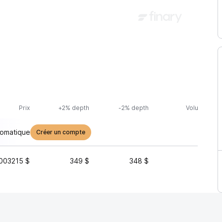
Prix
+2% depth
-2% depth
Volume (24h
tomatique
Créer un compte
003215 $
349 $
348 $
1 291 