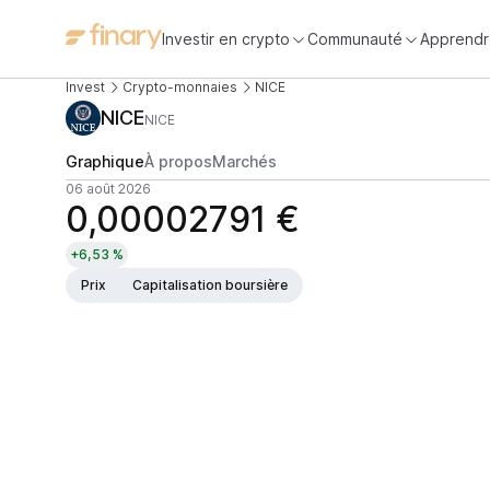
Investir en crypto
Communauté
Apprendr
Invest
Crypto-monnaies
NICE
NICE
NICE
Graphique
À propos
Marchés
06 août 2026
0,00002791 €
+6,53 %
Prix
Capitalisation boursière