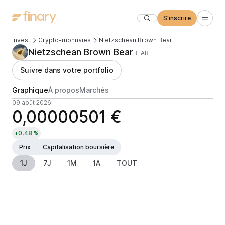
S'inscrire
Invest
Crypto-monnaies
Nietzschean Brown Bear
Nietzschean Brown Bear
BEAR
Suivre dans votre portfolio
Graphique
À propos
Marchés
09 août 2026
0,00000501 €
+0,48 %
Prix
Capitalisation boursière
1J
7J
1M
1A
TOUT