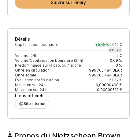
Suivre sur Finary
Détails
Capitalisation boursière
5 012 €
+0,49 %
#
11349
Volume (24h)
5 €
Volume/Capitalisation boursière (24h)
0,09 %
Prédominance sur la cap. du marché
0 %
Offre en circulation
999 705 484
BEAR
Offre Totale
999 705 484
BEAR
Évaluation après dilution
5 012 €
Minimum sur 24 h
0,00000498 €
Maximum sur 24 h
0,00000512 €
Liens officiels
Site internet
À Propos du Nietzschean Brown