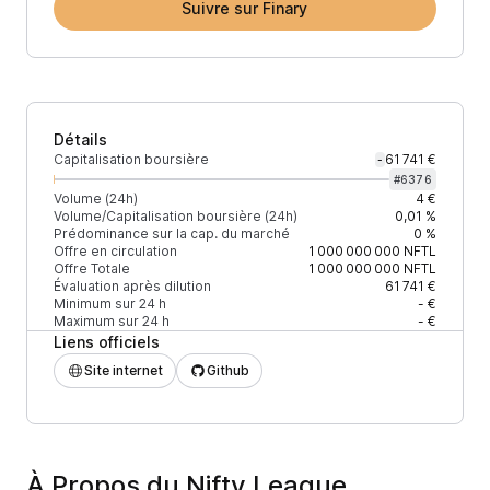
Suivre sur Finary
Détails
Capitalisation boursière
61 741 €
-
#
6376
Volume (24h)
4 €
Volume/Capitalisation boursière (24h)
0,01 %
Prédominance sur la cap. du marché
0 %
Offre en circulation
1 000 000 000
NFTL
Offre Totale
1 000 000 000
NFTL
Évaluation après dilution
61 741 €
Minimum sur 24 h
- €
Maximum sur 24 h
- €
Liens officiels
Site internet
Github
À Propos du Nifty League