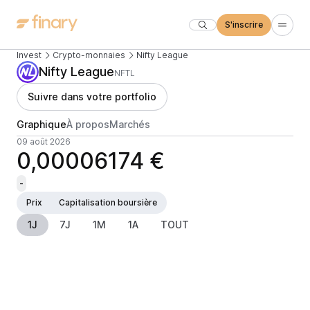
S'inscrire
Invest
Crypto-monnaies
Nifty League
Nifty League
NFTL
Suivre dans votre portfolio
Graphique
À propos
Marchés
09 août 2026
0,00006174 €
-
Prix
Capitalisation boursière
1J
7J
1M
1A
TOUT