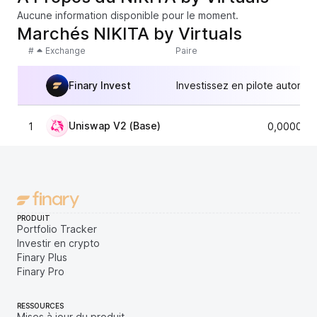
Aucune information disponible pour le moment.
Marchés NIKITA by Virtuals
#
Exchange
Paire
Finary Invest
Investissez en pilote automat
Uniswap V2 (Base)
1
0,000011
PRODUIT
Portfolio Tracker
Investir en crypto
Finary Plus
Finary Pro
RESSOURCES
Mises à jour du produit