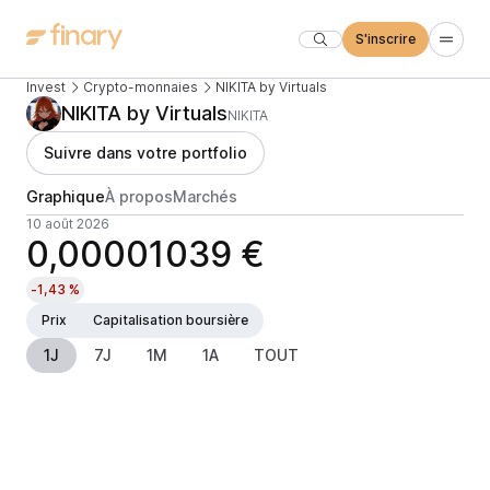
S'inscrire
Invest
Crypto-monnaies
NIKITA by Virtuals
NIKITA by Virtuals
NIKITA
Suivre dans votre portfolio
Graphique
À propos
Marchés
10 août 2026
0,00001039 €
-1,43 %
Prix
Capitalisation boursière
1J
7J
1M
1A
TOUT