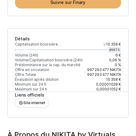
Suivre sur Finary
Détails
Capitalisation boursière
10 358 €
-
#
9875
Volume (24h)
6 €
Volume/Capitalisation boursière (24h)
0,06 %
Prédominance sur la cap. du marché
0 %
Offre en circulation
997 293 477
NIKITA
Offre Totale
997 293 477
NIKITA
Évaluation après dilution
10 358 €
Minimum sur 24 h
0,00001028 €
Maximum sur 24 h
0,00001052 €
Liens officiels
Site internet
À Propos du NIKITA by Virtuals