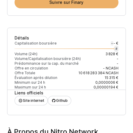
Suivre sur Finary
Détails
Capitalisation boursière
- €
-
#
Volume (24h)
3 828 €
Volume/Capitalisation boursière (24h)
-
Prédominance sur la cap. du marché
-
Offre en circulation
-
NCASH
Offre Totale
10 618 283 384
NCASH
Évaluation après dilution
15 315 €
Minimum sur 24 h
0,0000006 €
Maximum sur 24 h
0,00000194 €
Liens officiels
Site internet
Github
À Propos du Nitro Network