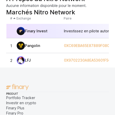
Aucune information disponible pour le moment.
Marchés Nitro Network
#
Exchange
Paire
Finary Invest
Investissez en pilote automat
Pangolin
0XC69EBA65E87889F0805D
1
LFJ
0X9702230A8EA53601F5CD
2
PRODUIT
Portfolio Tracker
Investir en crypto
Finary Plus
Finary Pro