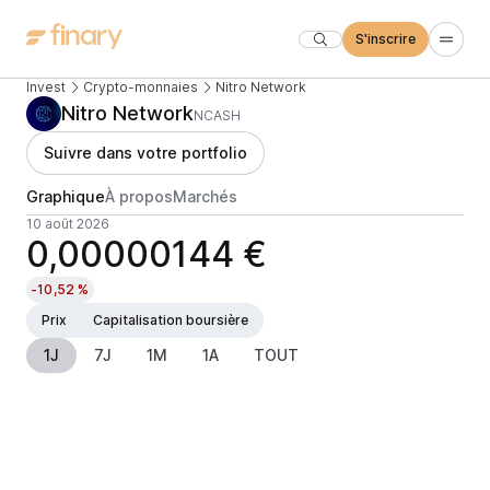
S'inscrire
Invest
Crypto-monnaies
Nitro Network
Nitro Network
NCASH
Suivre dans votre portfolio
Graphique
À propos
Marchés
10 août 2026
0,00000144 €
-10,52 %
Prix
Capitalisation boursière
1J
7J
1M
1A
TOUT