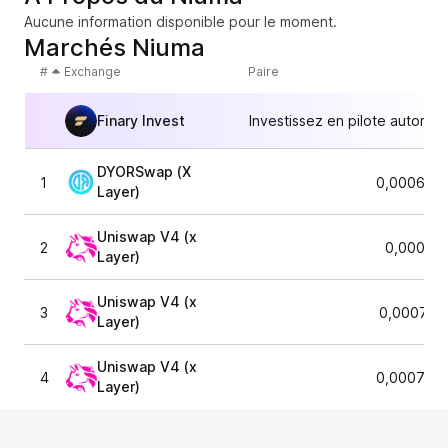
Aucune information disponible pour le moment.
Marchés Niuma
#
Exchange
Paire
Finary Invest
Investissez en pilote automat
DYORSwap (X
1
0,0006971
Layer)
Uniswap V4 (x
2
0,00069
Layer)
Uniswap V4 (x
3
0,000713
Layer)
Uniswap V4 (x
4
0,0007106
Layer)