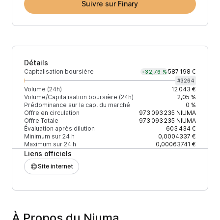
Suivre sur Finary
Détails
Capitalisation boursière
587 198 €
+32,76 %
#
3264
Volume (24h)
12 043 €
Volume/Capitalisation boursière (24h)
2,05 %
Prédominance sur la cap. du marché
0 %
Offre en circulation
973 093 235
NIUMA
Offre Totale
973 093 235
NIUMA
Évaluation après dilution
603 434 €
Minimum sur 24 h
0,0004337 €
Maximum sur 24 h
0,00063741 €
Liens officiels
Site internet
À Propos du Niuma