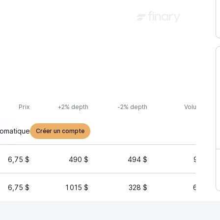
Prix
+2% depth
-2% depth
Volume (24h
tomatique
Créer un compte
6,75 $
490 $
494 $
93 248 
6,75 $
1 015 $
328 $
65 827 