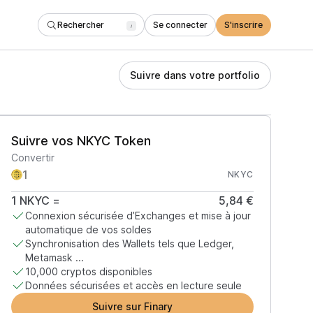
Rechercher
Se connecter
S'inscrire
/
Suivre dans votre portfolio
Suivre vos NKYC Token
Convertir
NKYC
1
NKYC
=
5,84 €
Connexion sécurisée d’Exchanges et mise à jour
automatique de vos soldes
Synchronisation des Wallets tels que Ledger,
Metamask ...
10,000 cryptos disponibles
Données sécurisées et accès en lecture seule
Suivre sur Finary