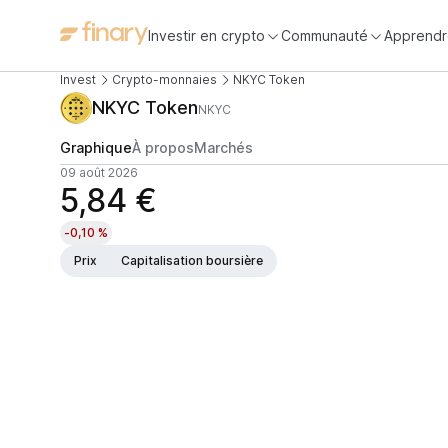
Investir en crypto
Communauté
Apprendr
Invest
Crypto-monnaies
NKYC Token
NKYC Token
NKYC
Graphique
À propos
Marchés
09 août 2026
5,84 €
-0,10 %
Prix
Capitalisation boursière