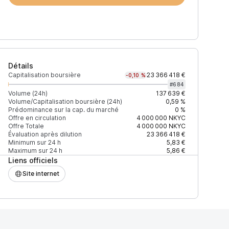
Détails
Capitalisation boursière
23 366 418 €
-0,10 %
#
684
Volume (24h)
137 639 €
Volume/Capitalisation boursière (24h)
0,59 %
Prédominance sur la cap. du marché
0 %
)
% du volume
Confiance
Mis à jour
Offre en circulation
4 000 000
NKYC
Offre Totale
4 000 000
NKYC
Évaluation après dilution
23 366 418 €
Minimum sur 24 h
5,83 €
Maximum sur 24 h
5,86 €
Liens officiels
$
58,62 %
Récemment
ÉLEVÉE
Site internet
$
41,38 %
Récemment
ÉLEVÉE