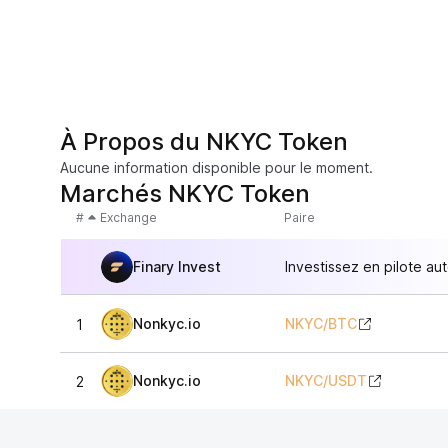
À Propos du NKYC Token
Aucune information disponible pour le moment.
Marchés NKYC Token
#
Exchange
Paire
Finary Invest
Investissez en pilote au
Nonkyc.io
NKYC
/
BTC
1
Nonkyc.io
NKYC
/
USDT
2