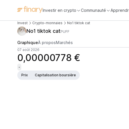
Investir en crypto
Communauté
Apprendr
Invest
Crypto-monnaies
No1 tiktok cat
No1 tiktok cat
PUFF
Graphique
À propos
Marchés
07 août 2026
0,00000778 €
-
Prix
Capitalisation boursière