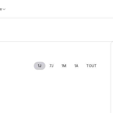
e
1J
7J
1M
1A
TOUT