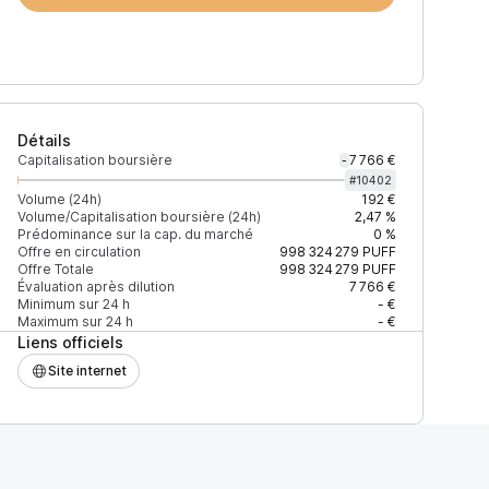
Détails
Capitalisation boursière
7 766 €
-
#
10402
Volume (24h)
192 €
Volume/Capitalisation boursière (24h)
2,47 %
Prédominance sur la cap. du marché
0 %
)
% du volume
Confiance
Mis à jour
Offre en circulation
998 324 279
PUFF
Offre Totale
998 324 279
PUFF
Évaluation après dilution
7 766 €
Minimum sur 24 h
- €
Maximum sur 24 h
- €
Liens officiels
$
100 %
Récemment
ÉLEVÉE
Site internet