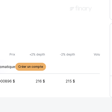
Prix
+2% depth
-2% depth
Volume (24h
tomatique
Créer un compte
000896 $
216 $
215 $
221 