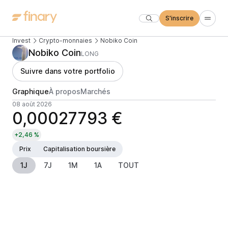
S'inscrire
Invest
Crypto-monnaies
Nobiko Coin
Nobiko Coin
LONG
Suivre dans votre portfolio
Graphique
À propos
Marchés
08 août 2026
0,00027793 €
+2,46 %
Prix
Capitalisation boursière
1J
7J
1M
1A
TOUT