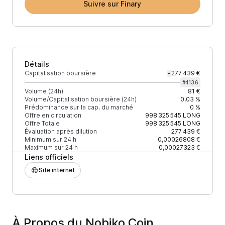
Suivre sur Finary
Détails
Capitalisation boursière
277 439 €
-
#
4136
Volume (24h)
81 €
Volume/Capitalisation boursière (24h)
0,03 %
Prédominance sur la cap. du marché
0 %
Offre en circulation
998 325 545
LONG
Offre Totale
998 325 545
LONG
Évaluation après dilution
277 439 €
Minimum sur 24 h
0,00026808 €
Maximum sur 24 h
0,00027323 €
Liens officiels
Site internet
À Propos du Nobiko Coin