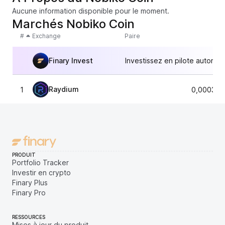
Aucune information disponible pour le moment.
Marchés Nobiko Coin
#
Exchange
Paire
Finary Invest
Investissez en pilote automat
Raydium
1
0,000321
PRODUIT
Portfolio Tracker
Investir en crypto
Finary Plus
Finary Pro
RESSOURCES
Mises à jour du produit