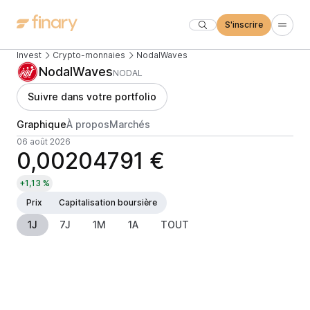
S'inscrire
Invest
Crypto-monnaies
NodalWaves
NodalWaves
NODAL
Suivre dans votre portfolio
Graphique
À propos
Marchés
06 août 2026
0,00204791 €
+1,13 %
Prix
Capitalisation boursière
1J
7J
1M
1A
TOUT