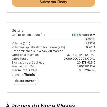
Suivre sur Finary
Détails
Capitalisation boursière
758 545 €
+1,13 %
#
2980
Volume (24h)
1 537 €
Volume/Capitalisation boursière (24h)
0,20 %
Prédominance sur la cap. du marché
0 %
Offre en circulation
370 402 853
NODAL
Offre Totale
10 000 000 000
NODAL
Évaluation après dilution
20 478 929 €
Minimum sur 24 h
0,00198115 €
Maximum sur 24 h
0,002048 €
Liens officiels
Site internet
À Propos du NodalWaves