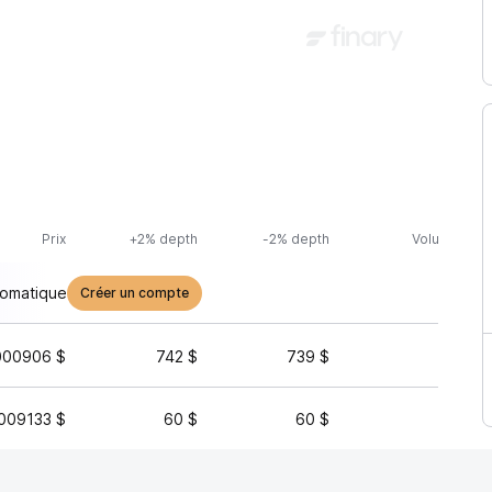
Prix
+2% depth
-2% depth
Volume (24h
tomatique
Créer un compte
000906 $
742 $
739 $
82 
009133 $
60 $
60 $
26 