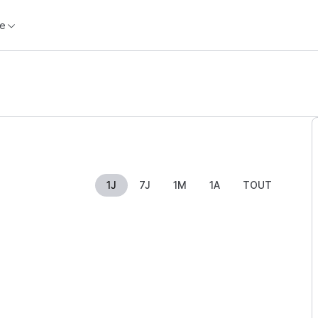
e
1J
7J
1M
1A
TOUT