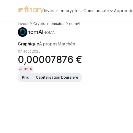
Investir en crypto
Communauté
Apprendr
Invest
Crypto-monnaies
nomAI
nomAI
NOMAI
Graphique
À propos
Marchés
07 août 2026
0,00007876 €
-1,35 %
Prix
Capitalisation boursière