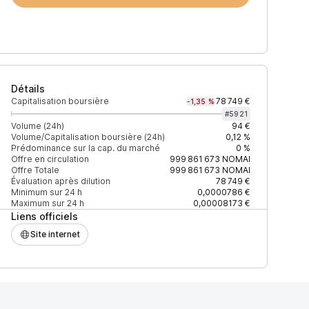
Détails
Capitalisation boursière
78 749 €
-1,35 %
#
5921
Volume (24h)
94 €
Volume/Capitalisation boursière (24h)
0,12 %
Prédominance sur la cap. du marché
0 %
)
% du volume
Confiance
Mis à jour
Offre en circulation
999 861 673
NOMAI
Offre Totale
999 861 673
NOMAI
Évaluation après dilution
78 749 €
Minimum sur 24 h
0,0000786 €
Maximum sur 24 h
0,00008173 €
Liens officiels
$
75,83 %
Récemment
ÉLEVÉE
Site internet
$
24,17 %
Récemment
ÉLEVÉE