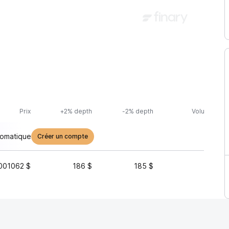
Prix
+2% depth
-2% depth
Volume (24h
tomatique
Créer un compte
001062 $
186 $
185 $
2 371 