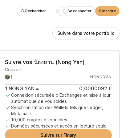
Rechercher
Se connecter
S'inscrire
/
Suivre dans votre portfolio
Suivre vos น้องยาน (Nong Yan)
Convertir
NONG YAN
1
NONG YAN
=
0,0000092 €
Connexion sécurisée d’Exchanges et mise à jour
automatique de vos soldes
Synchronisation des Wallets tels que Ledger,
Metamask ...
10,000 cryptos disponibles
Données sécurisées et accès en lecture seule
Suivre sur Finary