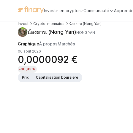
Investir en crypto
Communauté
Apprendr
Invest
Crypto-monnaies
น้องยาน (Nong Yan)
น้องยาน (Nong Yan)
NONG YAN
Graphique
À propos
Marchés
06 août 2026
0,0000092 €
-30,83 %
Prix
Capitalisation boursière