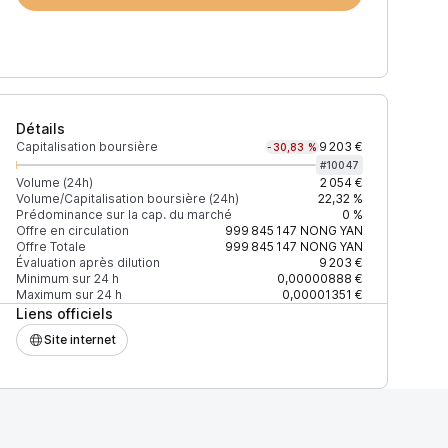
Détails
Capitalisation boursière
9 203 €
-30,83 %
#
10047
Volume (24h)
2 054 €
Volume/Capitalisation boursière (24h)
22,32 %
Prédominance sur la cap. du marché
0 %
)
% du volume
Confiance
Mis à jour
Offre en circulation
999 845 147
NONG YAN
Offre Totale
999 845 147
NONG YAN
Évaluation après dilution
9 203 €
Minimum sur 24 h
0,00000888 €
Maximum sur 24 h
0,00001351 €
Liens officiels
$
100 %
Récemment
ÉLEVÉE
Site internet