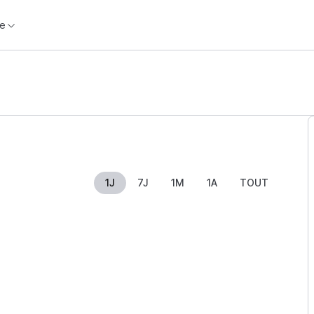
e
1J
7J
1M
1A
TOUT