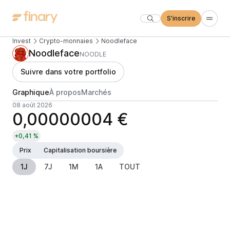
S'inscrire
Invest
Crypto-monnaies
Noodleface
Noodleface
NOODLE
Suivre dans votre portfolio
Graphique
À propos
Marchés
08 août 2026
0,00000004 €
+0,41 %
Prix
Capitalisation boursière
1J
7J
1M
1A
TOUT