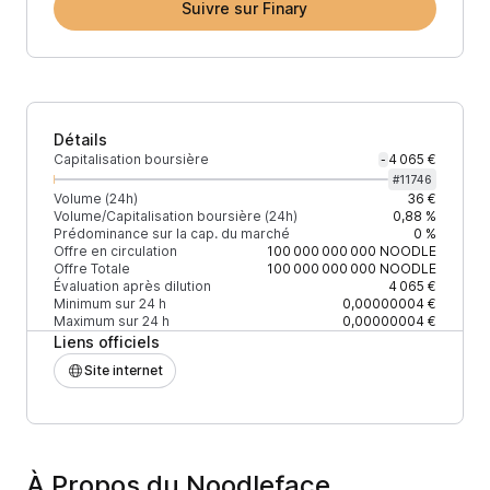
Suivre sur Finary
Détails
Capitalisation boursière
4 065 €
-
#
11746
Volume (24h)
36 €
Volume/Capitalisation boursière (24h)
0,88 %
Prédominance sur la cap. du marché
0 %
Offre en circulation
100 000 000 000
NOODLE
Offre Totale
100 000 000 000
NOODLE
Évaluation après dilution
4 065 €
Minimum sur 24 h
0,00000004 €
Maximum sur 24 h
0,00000004 €
Liens officiels
Site internet
À Propos du Noodleface