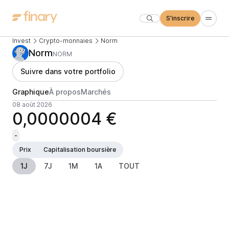
S'inscrire
Invest
Crypto-monnaies
Norm
Norm
NORM
Suivre dans votre portfolio
Graphique
À propos
Marchés
08 août 2026
0,0000004 €
-
Prix
Capitalisation boursière
1J
7J
1M
1A
TOUT