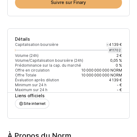
Suivre sur Finary
Détails
Capitalisation boursière
4 139 €
-
#
11702
Volume (24h)
2 €
Volume/Capitalisation boursière (24h)
0,05 %
Prédominance sur la cap. du marché
0 %
Offre en circulation
10 000 000 000
NORM
Offre Totale
10 000 000 000
NORM
Évaluation après dilution
4 139 €
Minimum sur 24 h
- €
Maximum sur 24 h
- €
Liens officiels
Site internet
À Propos du Norm