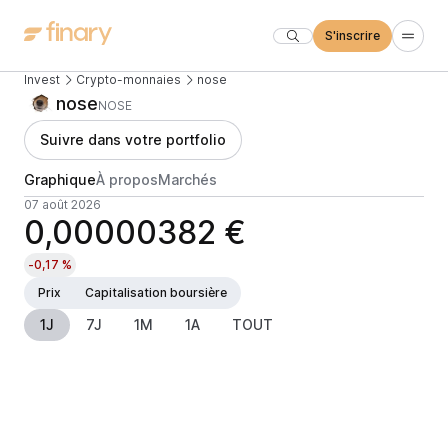
S'inscrire
Invest
Crypto-monnaies
nose
nose
NOSE
Suivre dans votre portfolio
Graphique
À propos
Marchés
07 août 2026
0,00000382 €
-0,17 %
Prix
Capitalisation boursière
1J
7J
1M
1A
TOUT