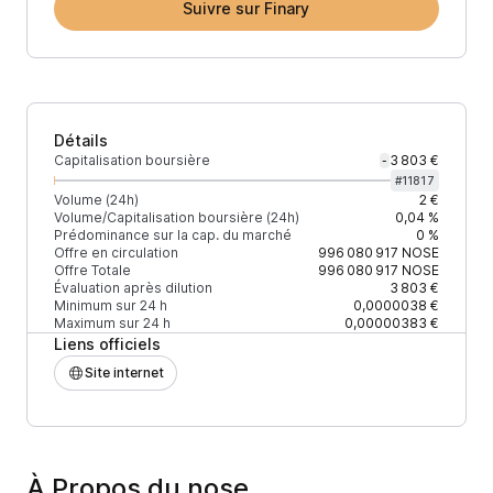
Suivre sur Finary
Détails
Capitalisation boursière
3 803 €
-
#
11817
Volume (24h)
2 €
Volume/Capitalisation boursière (24h)
0,04 %
Prédominance sur la cap. du marché
0 %
Offre en circulation
996 080 917
NOSE
Offre Totale
996 080 917
NOSE
Évaluation après dilution
3 803 €
Minimum sur 24 h
0,0000038 €
Maximum sur 24 h
0,00000383 €
Liens officiels
Site internet
À Propos du nose