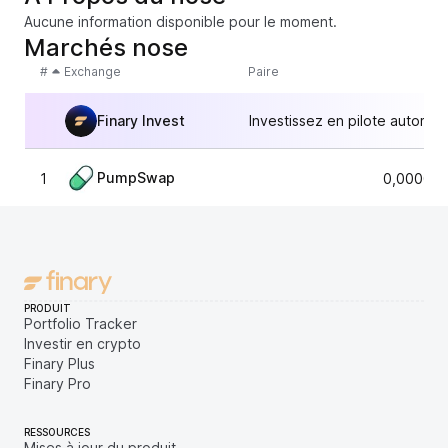
Aucune information disponible pour le moment.
Marchés nose
#
Exchange
Paire
Finary Invest
Investissez en pilote automat
PumpSwap
1
0,000004
PRODUIT
Portfolio Tracker
Investir en crypto
Finary Plus
Finary Pro
RESSOURCES
Mises à jour du produit