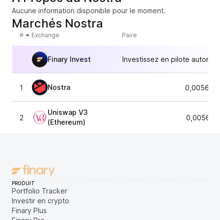
Aucune information disponible pour le moment.
Marchés Nostra
#
Exchange
Paire
Finary Invest
Investissez en pilote automat
Nostra
1
0,005638
Uniswap V3
2
0,005613
(Ethereum)
PRODUIT
Portfolio Tracker
Investir en crypto
Finary Plus