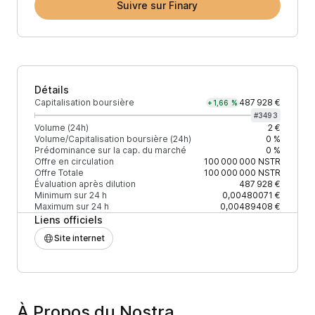
Suivre sur Finary
Détails
Capitalisation boursière
487 928 €
+1,66 %
#
3493
Volume (24h)
2 €
Volume/Capitalisation boursière (24h)
0 %
Prédominance sur la cap. du marché
0 %
Offre en circulation
100 000 000
NSTR
Offre Totale
100 000 000
NSTR
Évaluation après dilution
487 928 €
Minimum sur 24 h
0,00480071 €
Maximum sur 24 h
0,00489408 €
Liens officiels
Site internet
À Propos du Nostra