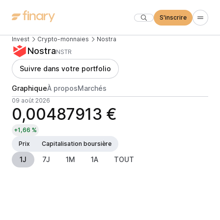
S'inscrire
Invest
Crypto-monnaies
Nostra
Nostra
NSTR
Suivre dans votre portfolio
Graphique
À propos
Marchés
09 août 2026
0,00487913 €
+1,66 %
Prix
Capitalisation boursière
1J
7J
1M
1A
TOUT