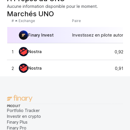
Aucune information disponible pour le moment.
Marchés UNO
#
Exchange
Paire
Finary Invest
Investissez en pilote automat
Nostra
1
0,9247
Nostra
2
0,9163
PRODUIT
Portfolio Tracker
Investir en crypto
Finary Plus
Finary Pro