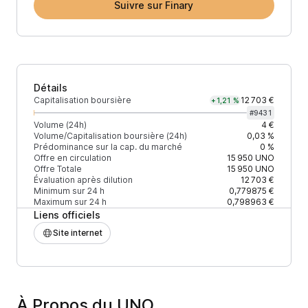
Suivre sur Finary
Détails
Capitalisation boursière
12 703 €
+1,21 %
#
9431
Volume (24h)
4 €
Volume/Capitalisation boursière (24h)
0,03 %
Prédominance sur la cap. du marché
0 %
Offre en circulation
15 950
UNO
Offre Totale
15 950
UNO
Évaluation après dilution
12 703 €
Minimum sur 24 h
0,779875 €
Maximum sur 24 h
0,798963 €
Liens officiels
Site internet
À Propos du UNO