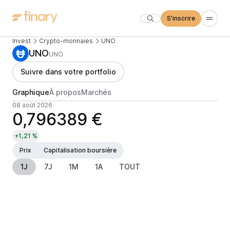
S'inscrire
Invest
Crypto-monnaies
UNO
UNO
UNO
Suivre dans votre portfolio
Graphique
À propos
Marchés
08 août 2026
0,796389 €
+1,21 %
Prix
Capitalisation boursière
1J
7J
1M
1A
TOUT