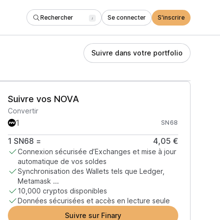
Rechercher
Se connecter
S'inscrire
/
Suivre dans votre portfolio
Suivre vos NOVA
Convertir
SN68
1
SN68
=
4,05 €
Connexion sécurisée d’Exchanges et mise à jour
automatique de vos soldes
Synchronisation des Wallets tels que Ledger,
Metamask ...
10,000 cryptos disponibles
Données sécurisées et accès en lecture seule
Suivre sur Finary