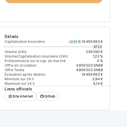
Détails
Capitalisation boursière
19 459 663 €
+2,51 %
#
753
Volume (24h)
239 090 €
Volume/Capitalisation boursière (24h)
1,23 %
Prédominance sur la cap. du marché
0 %
)
% du volume
Confiance
Mis à jour
Offre en circulation
4 806 503
SN68
Offre Totale
4 806 503
SN68
Évaluation après dilution
19 459 663 €
Minimum sur 24 h
3,94 €
Maximum sur 24 h
4,14 €
Liens officiels
$
100 %
Récemment
ÉLEVÉE
Site internet
Github