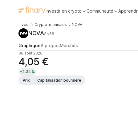
Investir en crypto
Communauté
Apprendr
Invest
Crypto-monnaies
NOVA
NOVA
SN68
Graphique
À propos
Marchés
08 août 2026
4,05 €
+2,34 %
Prix
Capitalisation boursière