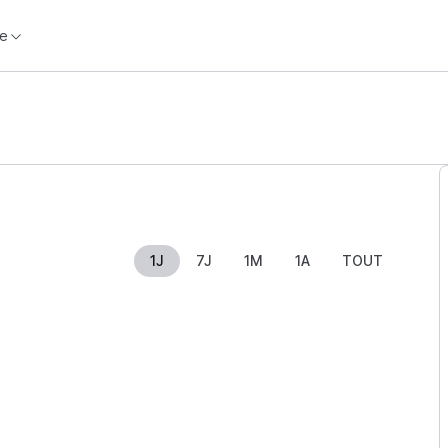
e
1J
7J
1M
1A
TOUT