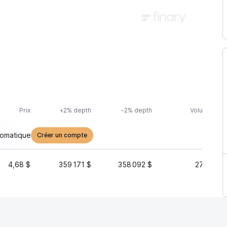
Prix
+2% depth
-2% depth
Volume (24h
tomatique
Créer un compte
4,68 $
359 171 $
358 092 $
276 388 