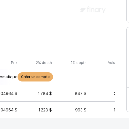
Prix
+2% depth
-2% depth
Volume (24h
tomatique
Créer un compte
904964 $
1 784 $
847 $
34 127 
904964 $
1 228 $
993 $
19 990 