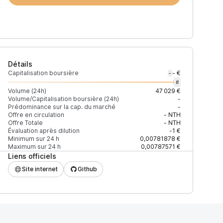
Détails
Capitalisation boursière
- €
-
#
Volume (24h)
47 029 €
Volume/Capitalisation boursière (24h)
-
Prédominance sur la cap. du marché
-
)
% du volume
Confiance
Mis à jour
Offre en circulation
-
NTH
Offre Totale
-
NTH
Évaluation après dilution
-1 €
Minimum sur 24 h
0,00781878 €
Maximum sur 24 h
0,00787571 €
Liens officiels
$
63,06 %
Récemment
ÉLEVÉE
Site internet
Github
$
36,94 %
Récemment
ÉLEVÉE