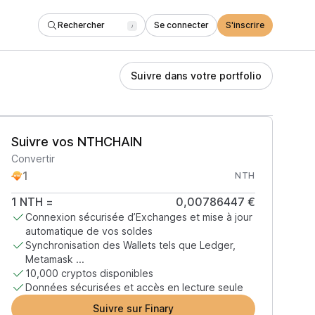
Rechercher
Se connecter
S'inscrire
/
Suivre dans votre portfolio
Suivre vos NTHCHAIN
Convertir
NTH
1
NTH
=
0,00786447 €
Connexion sécurisée d’Exchanges et mise à jour
automatique de vos soldes
Synchronisation des Wallets tels que Ledger,
Metamask ...
10,000 cryptos disponibles
Données sécurisées et accès en lecture seule
Suivre sur Finary