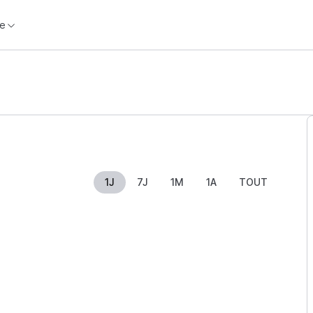
e
1J
7J
1M
1A
TOUT