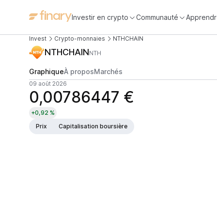
Investir en crypto
Communauté
Apprendr
Invest
Crypto-monnaies
NTHCHAIN
NTHCHAIN
NTH
Graphique
À propos
Marchés
09 août 2026
0,00786447 €
+0,92 %
Prix
Capitalisation boursière