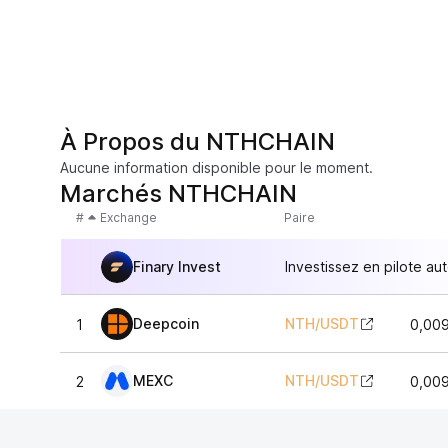
À Propos du NTHCHAIN
Aucune information disponible pour le moment.
Marchés NTHCHAIN
#
Exchange
Paire
Finary Invest
Investissez en pilote au
Deepcoin
NTH
/
USDT
1
0,00
MEXC
NTH
/
USDT
2
0,00