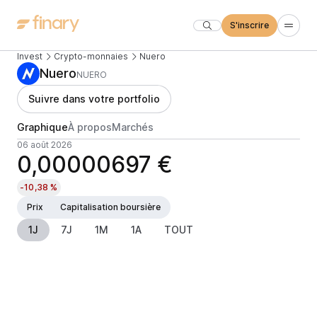
S'inscrire
Invest
Crypto-monnaies
Nuero
Nuero
NUERO
Suivre dans votre portfolio
Graphique
À propos
Marchés
06 août 2026
0,00000697 €
-10,38 %
Prix
Capitalisation boursière
1J
7J
1M
1A
TOUT