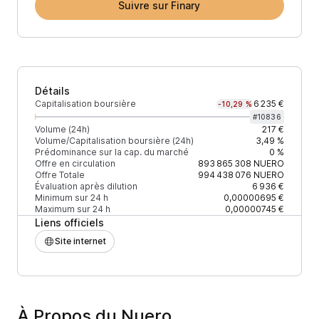
Suivre sur Finary
Détails
Capitalisation boursière
6 235 €
-10,29 %
#
10836
Volume (24h)
217 €
Volume/Capitalisation boursière (24h)
3,49 %
Prédominance sur la cap. du marché
0 %
Offre en circulation
893 865 308
NUERO
Offre Totale
994 438 076
NUERO
Évaluation après dilution
6 936 €
Minimum sur 24 h
0,00000695 €
Maximum sur 24 h
0,00000745 €
Liens officiels
Site internet
À Propos du Nuero