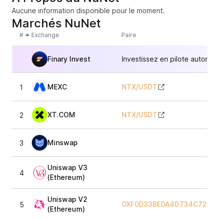
Aucune information disponible pour le moment.
Marchés NuNet
#
Exchange
Paire
Finary Invest
Investissez en pilote automat
MEXC
NTX
/
USDT
1
XT.COM
NTX
/
USDT
2
Minswap
3
Uniswap V3
4
(Ethereum)
Uniswap V2
0XF0D33BEDA4D734C72684
5
(Ethereum)