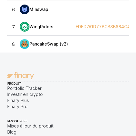
Minswap
6
WingRiders
EDFD7A1D77BCB8B884C474
7
PancakeSwap (v2)
8
PRODUIT
Portfolio Tracker
Investir en crypto
Finary Plus
Finary Pro
RESSOURCES
Mises à jour du produit
Blog