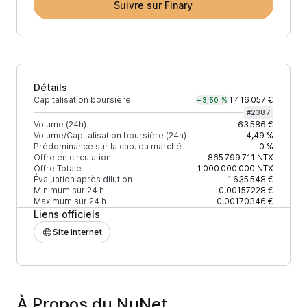
Suivre sur Finary
Détails
Capitalisation boursière
1 416 057 €
+3,50 %
#
2387
Volume (24h)
63 586 €
Volume/Capitalisation boursière (24h)
4,49 %
Prédominance sur la cap. du marché
0 %
Offre en circulation
865 799 711
NTX
Offre Totale
1 000 000 000
NTX
Évaluation après dilution
1 635 548 €
Minimum sur 24 h
0,00157228 €
Maximum sur 24 h
0,00170346 €
Liens officiels
Site internet
À Propos du NuNet