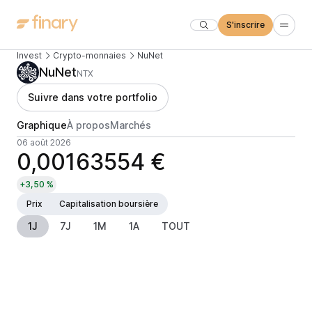
S'inscrire
Invest
Crypto-monnaies
NuNet
NuNet
NTX
Suivre dans votre portfolio
Graphique
À propos
Marchés
06 août 2026
0,00163554 €
+3,50 %
Prix
Capitalisation boursière
1J
7J
1M
1A
TOUT