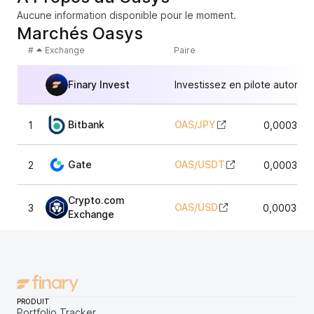
Aucune information disponible pour le moment.
Marchés Oasys
#
Exchange
Paire
Finary Invest
Investissez en pilote automat
Bitbank
OAS
/
JPY
1
0,0003368
Gate
OAS
/
USDT
2
0,0003370
Crypto.com
OAS
/
USD
3
0,0003604
Exchange
PRODUIT
Portfolio Tracker