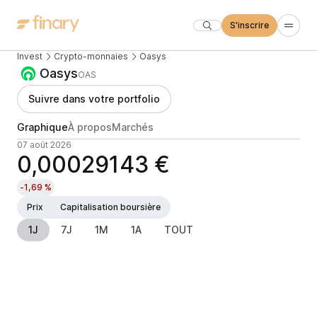
S'inscrire
Invest
Crypto-monnaies
Oasys
Oasys
OAS
Suivre dans votre portfolio
Graphique
À propos
Marchés
07 août 2026
0,00029143 €
-1,69 %
Prix
Capitalisation boursière
1J
7J
1M
1A
TOUT