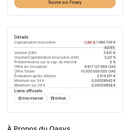
Suivre sur Finary
Détails
Capitalisation boursière
1 986 709 €
-1,66 %
#
2089
Volume (24h)
3 941 €
Volume/Capitalisation boursière (24h)
0,20 %
Prédominance sur la cap. du marché
0 %
Offre en circulation
6 817 127 669
OAS
Offre Totale
10 000 000 000
OAS
Évaluation après dilution
2 914 291 €
Minimum sur 24 h
0,00028942 €
Maximum sur 24 h
0,00029858 €
Liens officiels
Site internet
Github
À Propos du Oasys