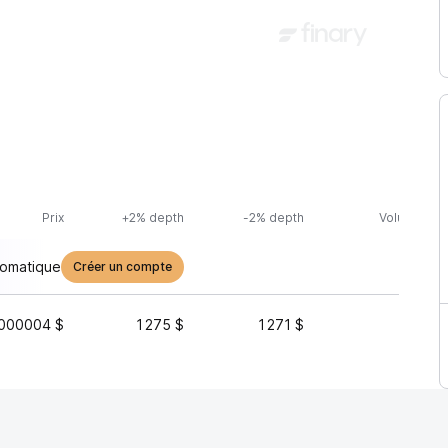
Prix
+2% depth
-2% depth
Volume (24
tomatique
Créer un compte
000004 $
1 275 $
1 271 $
2 994