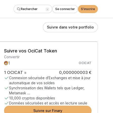
Rechercher
Se connecter
S'inscrire
/
Suivre dans votre portfolio
Suivre vos OciCat Token
Convertir
OCICAT
1
OCICAT
=
0,000000003 €
Connexion sécurisée d’Exchanges et mise à jour
automatique de vos soldes
Synchronisation des Wallets tels que Ledger,
Metamask ...
10,000 cryptos disponibles
Données sécurisées et accès en lecture seule
Suivre sur Finary