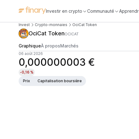
Investir en crypto
Communauté
Apprendr
Invest
Crypto-monnaies
OciCat Token
OciCat Token
OCICAT
Graphique
À propos
Marchés
06 août 2026
0,000000003 €
-0,16 %
Prix
Capitalisation boursière