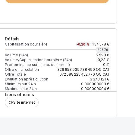
Détails
Capitalisation boursière
1 134 578 €
-0,20 %
#
2579
Volume (24h)
2 598 €
Volume/Capitalisation boursière (24h)
0,23 %
Prédominance sur la cap. du marché
0 %
h)
% du volume
Confiance
Mis à jour
Offre en circulation
326 653 939 738 490
OCICAT
Offre Totale
672 588 225 452 776
OCICAT
Évaluation après dilution
3 378 121 €
Minimum sur 24 h
0,000000003 €
Maximum sur 24 h
0,000000004 €
Liens officiels
 $
100 %
Récemment
ÉLEVÉE
Site internet