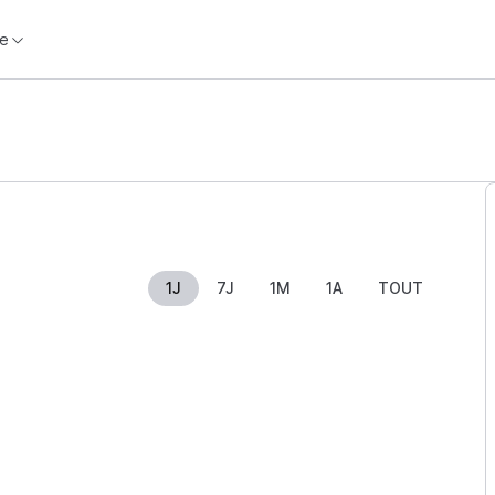
e
1J
7J
1M
1A
TOUT