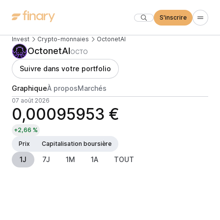
S'inscrire
Invest
Crypto-monnaies
OctonetAI
OctonetAI
OCTO
Suivre dans votre portfolio
Graphique
À propos
Marchés
07 août 2026
0,00095953 €
+2,66 %
Prix
Capitalisation boursière
1J
7J
1M
1A
TOUT