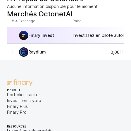
Aucune information disponible pour le moment.
Marchés OctonetAI
#
Exchange
Paire
Finary Invest
Investissez en pilote automat
Raydium
1
0,001105
PRODUIT
Portfolio Tracker
Investir en crypto
Finary Plus
Finary Pro
RESSOURCES
Mises à jour du produit