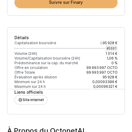
Suivre sur Finary
Détails
Capitalisation boursière
95 928 €
-
#
5591
Volume (24h)
1 014 €
Volume/Capitalisation boursière (24h)
1,06 %
Prédominance sur la cap. du marché
0 %
Offre en circulation
99 993 997
OCTO
Offre Totale
99 993 997
OCTO
Évaluation après dilution
95 928 €
Minimum sur 24 h
0,00093386 €
Maximum sur 24 h
0,00096321 €
Liens officiels
Site internet
À Propos du OctonetAI