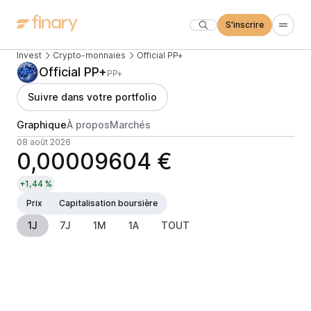
S'inscrire
Invest
Crypto-monnaies
Official PP+
Official PP+
PP+
Suivre dans votre portfolio
Graphique
À propos
Marchés
08 août 2026
0,00009604 €
+1,44 %
Prix
Capitalisation boursière
1J
7J
1M
1A
TOUT