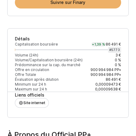
Suivre sur Finary
Détails
Capitalisation boursière
86 491 €
+1,39 %
#
5773
Volume (24h)
3 €
Volume/Capitalisation boursière (24h)
0 %
Prédominance sur la cap. du marché
0 %
Offre en circulation
900 994 984
PP+
Offre Totale
900 994 984
PP+
Évaluation après dilution
86 491 €
Minimum sur 24 h
0,00009473 €
Maximum sur 24 h
0,00009638 €
Liens officiels
Site internet
À Propos du Official PP+