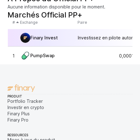
Aucune information disponible pour le moment.
Marchés Official PP+
#
Exchange
Paire
Finary Invest
Investissez en pilote automat
PumpSwap
1
0,000111
PRODUIT
Portfolio Tracker
Investir en crypto
Finary Plus
Finary Pro
RESSOURCES
Mises à jour du produit