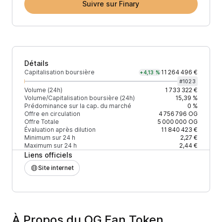
Suivre sur Finary
Détails
Capitalisation boursière
11 264 496 €
+4,13 %
#
1023
Volume (24h)
1 733 322 €
Volume/Capitalisation boursière (24h)
15,39 %
Prédominance sur la cap. du marché
0 %
Offre en circulation
4 756 796
OG
Offre Totale
5 000 000
OG
Évaluation après dilution
11 840 423 €
Minimum sur 24 h
2,27 €
Maximum sur 24 h
2,44 €
Liens officiels
Site internet
À Propos du OG Fan Token