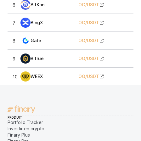
BitKan
OG
/
USDT
6
2,
BingX
OG
/
USDT
7
2,
Gate
OG
/
USDT
8
2,
Bitrue
OG
/
USDT
9
2,
WEEX
OG
/
USDT
10
2,
PRODUIT
Portfolio Tracker
Investir en crypto
Finary Plus