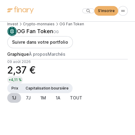
S'inscrire
Invest
Crypto-monnaies
OG Fan Token
OG Fan Token
OG
Suivre dans votre portfolio
Graphique
À propos
Marchés
09 août 2026
2,37 €
+4,11 %
Prix
Capitalisation boursière
1J
7J
1M
1A
TOUT