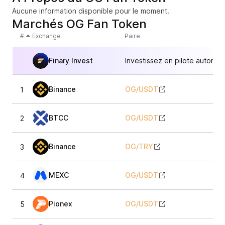
Aucune information disponible pour le moment.
Marchés OG Fan Token
#
Exchange
Paire
Finary Invest
Investissez en pilote automat
Binance
OG
/
USDT
1
2,
BTCC
OG
/
USDT
2
2,
Binance
OG
/
TRY
3
2,
MEXC
OG
/
USDT
4
2,
Pionex
OG
/
USDT
5
2,