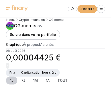
S'inscrire
Invest
Crypto-monnaies
OG.meme
OG.meme
OGME
Suivre dans votre portfolio
Graphique
À propos
Marchés
08 août 2026
0,00004425 €
-
Prix
Capitalisation boursière
1J
7J
1M
1A
TOUT