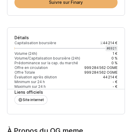
Suivre sur Finary
Détails
Capitalisation boursière
44 214 €
-
#
6921
Volume (24h)
1 €
Volume/Capitalisation boursière (24h)
0 %
Prédominance sur la cap. du marché
0 %
Offre en circulation
999 284 562
OGME
Offre Totale
999 284 562
OGME
Évaluation après dilution
44 214 €
Minimum sur 24 h
- €
Maximum sur 24 h
- €
Liens officiels
Site internet
À Propos du OG.meme