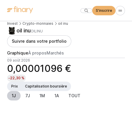
S'inscrire
Invest
Crypto-monnaies
oil inu
oil inu
OILINU
Suivre dans votre portfolio
Graphique
À propos
Marchés
09 août 2026
0,00001096 €
-22,30 %
Prix
Capitalisation boursière
1J
7J
1M
1A
TOUT