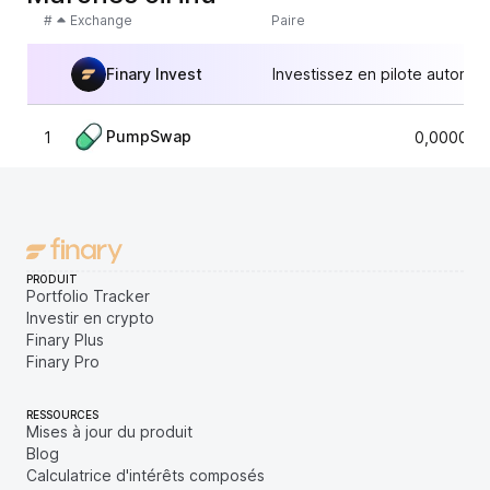
#
Exchange
Paire
Finary Invest
Investissez en pilote automat
PumpSwap
1
0,000012
PRODUIT
Portfolio Tracker
Investir en crypto
Finary Plus
Finary Pro
RESSOURCES
Mises à jour du produit
Blog
Calculatrice d'intérêts composés