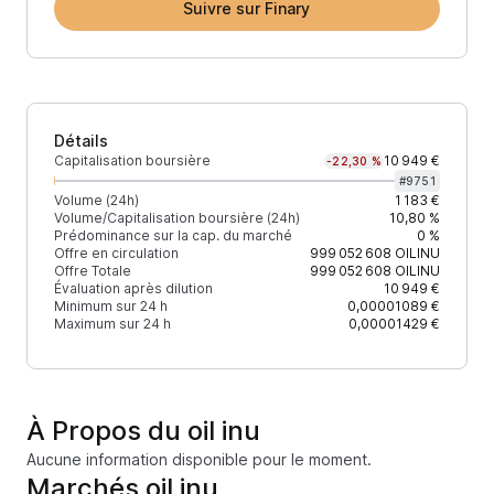
Suivre sur Finary
Détails
Capitalisation boursière
10 949 €
-22,30 %
#
9751
Volume (24h)
1 183 €
Volume/Capitalisation boursière (24h)
10,80 %
Prédominance sur la cap. du marché
0 %
Offre en circulation
999 052 608
OILINU
Offre Totale
999 052 608
OILINU
Évaluation après dilution
10 949 €
Minimum sur 24 h
0,00001089 €
Maximum sur 24 h
0,00001429 €
À Propos du oil inu
Aucune information disponible pour le moment.
Marchés oil inu