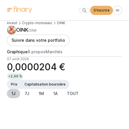
S'inscrire
Invest
Crypto-monnaies
OINK
OINK
OINK
Suivre dans votre portfolio
Graphique
À propos
Marchés
07 août 2026
0,0000204 €
+2,69 %
Prix
Capitalisation boursière
1J
7J
1M
1A
TOUT