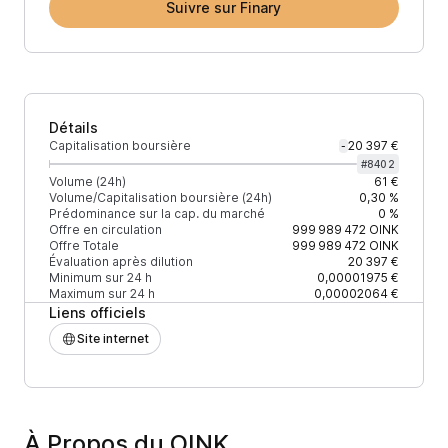
Suivre sur Finary
Détails
Capitalisation boursière
20 397 €
-
#
8402
Volume (24h)
61 €
Volume/Capitalisation boursière (24h)
0,30 %
Prédominance sur la cap. du marché
0 %
Offre en circulation
999 989 472
OINK
Offre Totale
999 989 472
OINK
Évaluation après dilution
20 397 €
Minimum sur 24 h
0,00001975 €
Maximum sur 24 h
0,00002064 €
Liens officiels
Site internet
À Propos du OINK