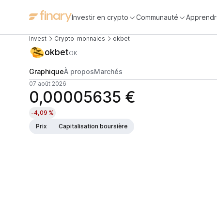
Investir en crypto
Communauté
Apprendr
Invest
Crypto-monnaies
okbet
okbet
OK
Graphique
À propos
Marchés
07 août 2026
0,00005635 €
-4,09 %
Prix
Capitalisation boursière