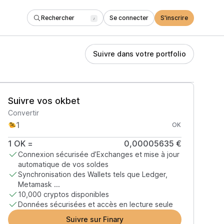
Rechercher
Se connecter
S'inscrire
/
Suivre dans votre portfolio
Suivre vos okbet
Convertir
OK
1
OK
=
0,00005635 €
Connexion sécurisée d’Exchanges et mise à jour
automatique de vos soldes
Synchronisation des Wallets tels que Ledger,
Metamask ...
10,000 cryptos disponibles
Données sécurisées et accès en lecture seule
Suivre sur Finary