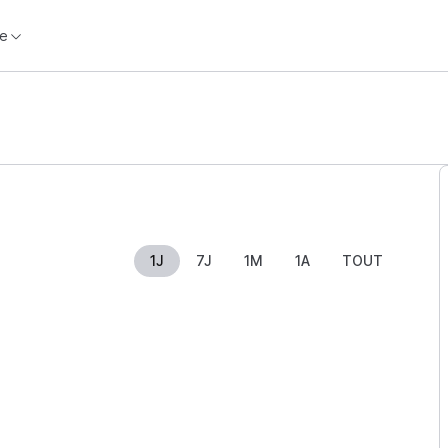
e
1J
7J
1M
1A
TOUT