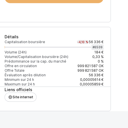
Détails
Capitalisation boursière
56 336 €
-4,10 %
#
6509
Volume (24h)
184 €
Volume/Capitalisation boursière (24h)
0,33 %
Prédominance sur la cap. du marché
0 %
)
% du volume
Confiance
Mis à jour
Offre en circulation
999 821 587
OK
Offre Totale
999 821 587
OK
Évaluation après dilution
56 336 €
Minimum sur 24 h
0,00005614 €
Maximum sur 24 h
0,00005859 €
Liens officiels
$
100 %
Récemment
ÉLEVÉE
Site internet