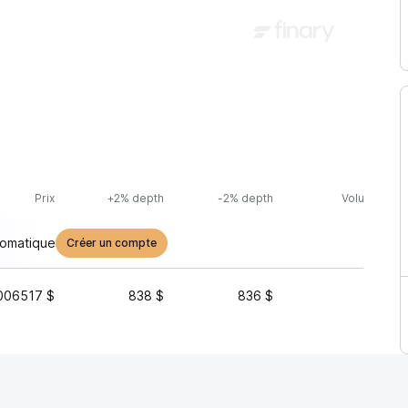
Prix
+2% depth
-2% depth
Volume (24h
tomatique
Créer un compte
006517 $
838 $
836 $
213 