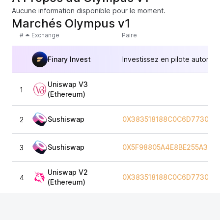
Aucune information disponible pour le moment.
Marchés Olympus v1
#
Exchange
Paire
Finary Invest
Investissez en pilote automat
Uniswap V3
1
(Ethereum)
Sushiswap
0X383518188C0C6D7730D9
2
Sushiswap
0X5F98805A4E8BE255A328
3
Uniswap V2
0X383518188C0C6D7730D9
4
(Ethereum)