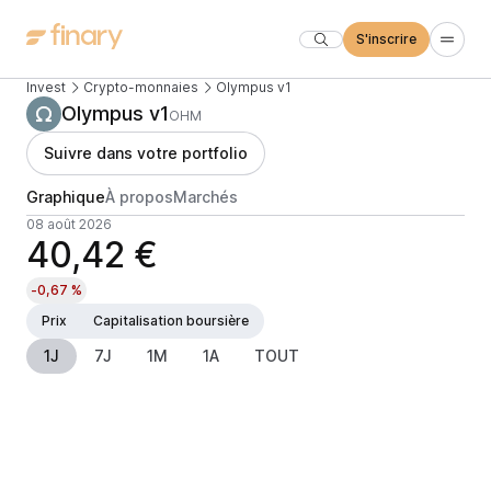
S'inscrire
Invest
Crypto-monnaies
Olympus v1
Olympus v1
OHM
Suivre dans votre portfolio
Graphique
À propos
Marchés
08 août 2026
40,42 €
-0,67 %
Prix
Capitalisation boursière
1J
7J
1M
1A
TOUT