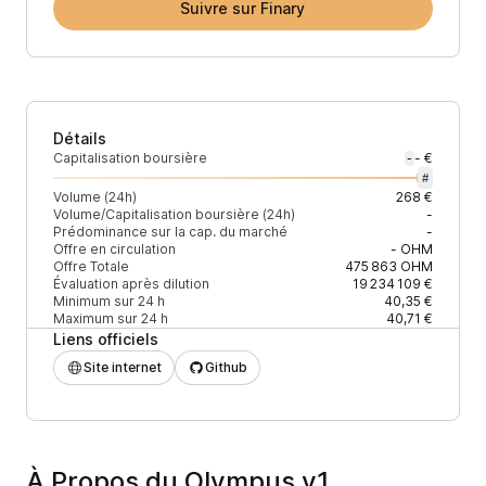
Suivre sur Finary
Détails
Capitalisation boursière
- €
-
#
Volume (24h)
268 €
Volume/Capitalisation boursière (24h)
-
Prédominance sur la cap. du marché
-
Offre en circulation
-
OHM
Offre Totale
475 863
OHM
Évaluation après dilution
19 234 109 €
Minimum sur 24 h
40,35 €
Maximum sur 24 h
40,71 €
Liens officiels
Site internet
Github
À Propos du Olympus v1