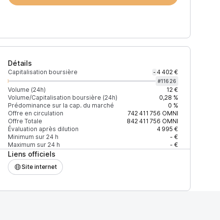
Détails
Capitalisation boursière
4 402 €
-
#
11626
Volume (24h)
12 €
Volume/Capitalisation boursière (24h)
0,28 %
Prédominance sur la cap. du marché
0 %
)
% du volume
Confiance
Mis à jour
Offre en circulation
742 411 756
OMNI
Offre Totale
842 411 756
OMNI
Évaluation après dilution
4 995 €
Minimum sur 24 h
- €
Maximum sur 24 h
- €
Liens officiels
$
100 %
Récemment
ÉLEVÉE
Site internet