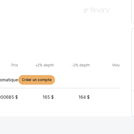
Prix
+2% depth
-2% depth
Volume (24h
tomatique
Créer un compte
000685 $
165 $
164 $
14 