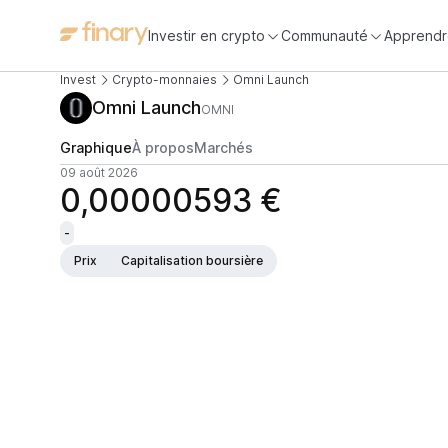
Investir en crypto
Communauté
Apprendr
Invest
Crypto-monnaies
Omni Launch
Omni Launch
OMNI
Graphique
À propos
Marchés
09 août 2026
0,00000593 €
-
Prix
Capitalisation boursière