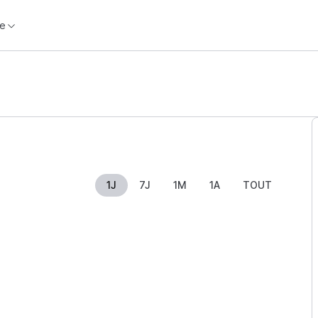
e
1J
7J
1M
1A
TOUT