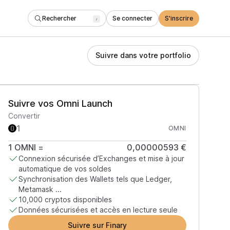
Rechercher
Se connecter
S'inscrire
/
Suivre dans votre portfolio
Suivre vos Omni Launch
Convertir
OMNI
1
OMNI
=
0,00000593 €
Connexion sécurisée d’Exchanges et mise à jour
automatique de vos soldes
Synchronisation des Wallets tels que Ledger,
Metamask ...
10,000 cryptos disponibles
Données sécurisées et accès en lecture seule
Suivre sur Finary