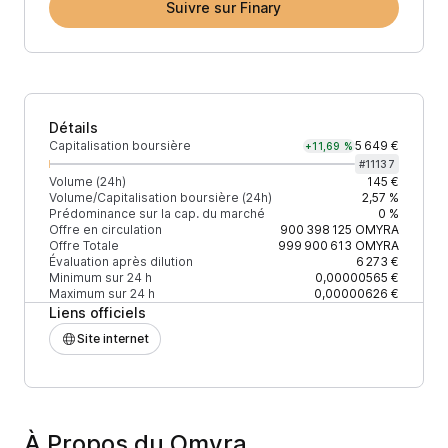
Suivre sur Finary
Détails
Capitalisation boursière
5 649 €
+11,69 %
#
11137
Volume (24h)
145 €
Volume/Capitalisation boursière (24h)
2,57 %
Prédominance sur la cap. du marché
0 %
Offre en circulation
900 398 125
OMYRA
Offre Totale
999 900 613
OMYRA
Évaluation après dilution
6 273 €
Minimum sur 24 h
0,00000565 €
Maximum sur 24 h
0,00000626 €
Liens officiels
Site internet
À Propos du Omyra