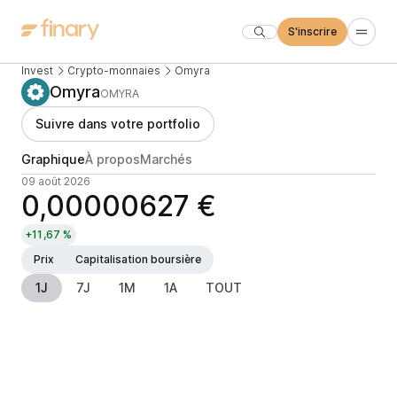
S'inscrire
Invest
Crypto-monnaies
Omyra
Omyra
OMYRA
Suivre dans votre portfolio
Graphique
À propos
Marchés
09 août 2026
0,00000627 €
+11,67 %
Prix
Capitalisation boursière
1J
7J
1M
1A
TOUT