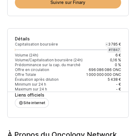
Suivre sur Finary
Détails
Capitalisation boursière
3 785 €
-
#
11847
Volume (24h)
6 €
Volume/Capitalisation boursière (24h)
0,16 %
Prédominance sur la cap. du marché
0 %
Offre en circulation
696 086 086
ONC
Offre Totale
1 000 000 000
ONC
Évaluation après dilution
5 438 €
Minimum sur 24 h
- €
Maximum sur 24 h
- €
Liens officiels
Site internet
À Propos du Oncology Network