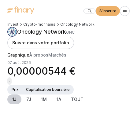
S'inscrire
Invest
Crypto-monnaies
Oncology Network
Oncology Network
ONC
Suivre dans votre portfolio
Graphique
À propos
Marchés
07 août 2026
0,00000544 €
-
Prix
Capitalisation boursière
1J
7J
1M
1A
TOUT