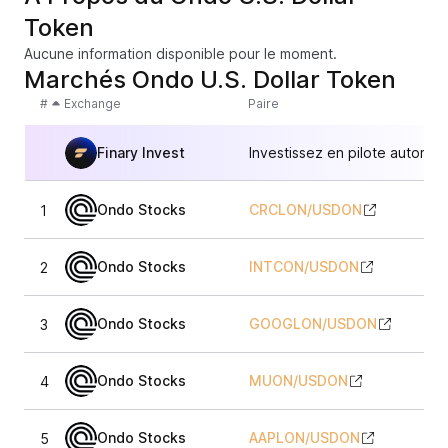
Token
Aucune information disponible pour le moment.
Marchés Ondo U.S. Dollar Token
#
Exchange
Paire
Finary Invest
Investissez en pilote automat
Ondo Stocks
CRCLON
/
USDON
1
0
Ondo Stocks
INTCON
/
USDON
2
0
Ondo Stocks
GOOGLON
/
USDON
3
0
Ondo Stocks
MUON
/
USDON
4
0
Ondo Stocks
AAPLON
/
USDON
5
0