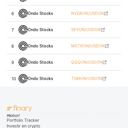
Ondo Stocks
NVDAON
/
USDON
6
0
Ondo Stocks
SPYON
/
USDON
7
0
Ondo Stocks
MSTRON
/
USDON
8
0
Ondo Stocks
QQQON
/
USDON
9
0
Ondo Stocks
TSMON
/
USDON
10
0
PRODUIT
Portfolio Tracker
Investir en crypto