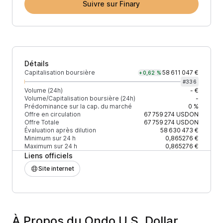
Suivre sur Finary
Détails
Capitalisation boursière
58 611 047 €
+0,62 %
#
336
Volume (24h)
- €
Volume/Capitalisation boursière (24h)
-
Prédominance sur la cap. du marché
0 %
Offre en circulation
67 759 274
USDON
Offre Totale
67 759 274
USDON
Évaluation après dilution
58 630 473 €
Minimum sur 24 h
0,865276 €
Maximum sur 24 h
0,865276 €
Liens officiels
Site internet
À Propos du Ondo U.S. Dollar