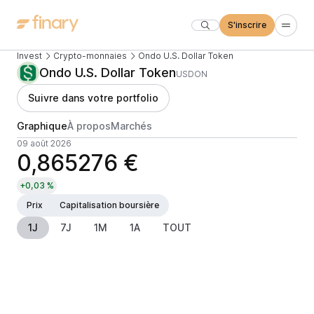
S'inscrire
Invest
Crypto-monnaies
Ondo U.S. Dollar Token
Ondo U.S. Dollar Token
USDON
Suivre dans votre portfolio
Graphique
À propos
Marchés
09 août 2026
0,865276 €
+0,03 %
Prix
Capitalisation boursière
1J
7J
1M
1A
TOUT