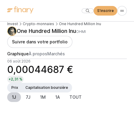
S'inscrire
Invest
Crypto-monnaies
One Hundred Million Inu
One Hundred Million Inu
OHMI
Suivre dans votre portfolio
Graphique
À propos
Marchés
06 août 2026
0,00044687 €
+2,31 %
Prix
Capitalisation boursière
1J
7J
1M
1A
TOUT