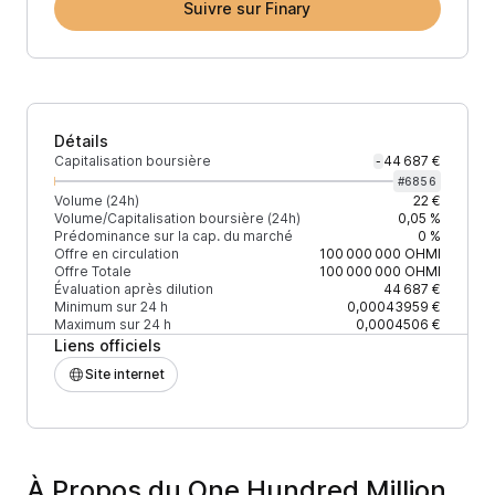
Suivre sur Finary
Détails
Capitalisation boursière
44 687 €
-
#
6856
Volume (24h)
22 €
Volume/Capitalisation boursière (24h)
0,05 %
Prédominance sur la cap. du marché
0 %
Offre en circulation
100 000 000
OHMI
Offre Totale
100 000 000
OHMI
Évaluation après dilution
44 687 €
Minimum sur 24 h
0,00043959 €
Maximum sur 24 h
0,0004506 €
Liens officiels
Site internet
À Propos du One Hundred Million