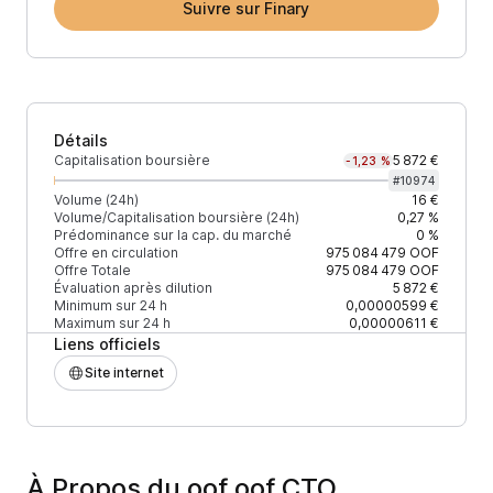
Suivre sur Finary
Détails
Capitalisation boursière
5 872 €
-1,23 %
#
10974
Volume (24h)
16 €
Volume/Capitalisation boursière (24h)
0,27 %
Prédominance sur la cap. du marché
0 %
Offre en circulation
975 084 479
OOF
Offre Totale
975 084 479
OOF
Évaluation après dilution
5 872 €
Minimum sur 24 h
0,00000599 €
Maximum sur 24 h
0,00000611 €
Liens officiels
Site internet
À Propos du oof oof CTO