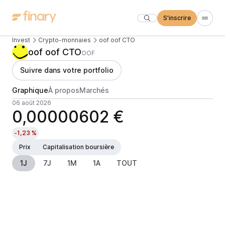
S'inscrire
Invest
Crypto-monnaies
oof oof CTO
oof oof CTO
OOF
Suivre dans votre portfolio
Graphique
À propos
Marchés
06 août 2026
0,00000602 €
-1,23 %
Prix
Capitalisation boursière
1J
7J
1M
1A
TOUT