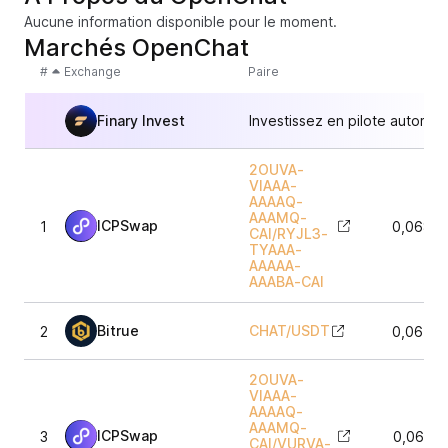
Aucune information disponible pour le moment.
Marchés OpenChat
#
Exchange
Paire
Finary Invest
Investissez en pilote automat
2OUVA-
VIAAA-
AAAAQ-
AAAMQ-
ICPSwap
1
0,06877
CAI
/
RYJL3-
TYAAA-
AAAAA-
AAABA-CAI
Bitrue
CHAT
/
USDT
2
0,06795
2OUVA-
VIAAA-
AAAAQ-
AAAMQ-
ICPSwap
3
0,0686
CAI
/
VURVA-