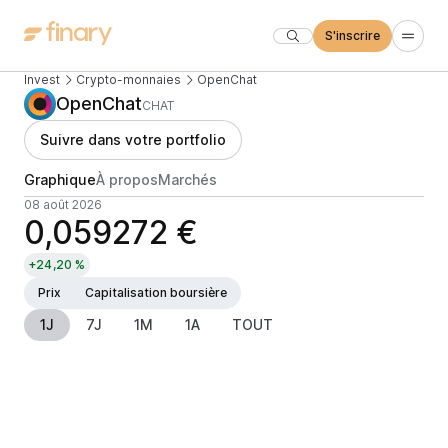
S'inscrire
Invest
Crypto-monnaies
OpenChat
OpenChat
CHAT
Suivre dans votre portfolio
Graphique
À propos
Marchés
08 août 2026
0,059272 €
+24,20 %
Prix
Capitalisation boursière
1J
7J
1M
1A
TOUT