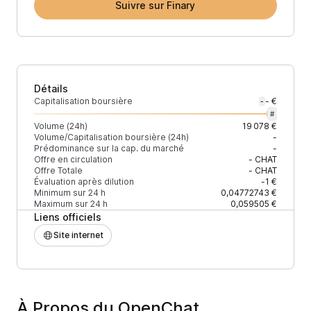
Suivre sur Finary
Détails
Capitalisation boursière
- €
-
#
Volume (24h)
19 078 €
Volume/Capitalisation boursière (24h)
-
Prédominance sur la cap. du marché
-
Offre en circulation
-
CHAT
Offre Totale
-
CHAT
Évaluation après dilution
-1 €
Minimum sur 24 h
0,04772743 €
Maximum sur 24 h
0,059505 €
Liens officiels
Site internet
À Propos du OpenChat