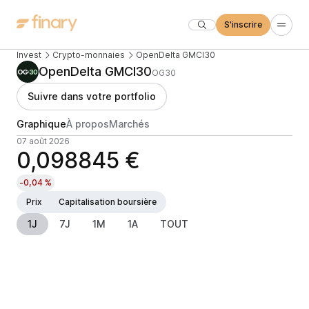
S'inscrire
Invest
Crypto-monnaies
OpenDelta GMCI30
OpenDelta GMCI30
OG30
Suivre dans votre portfolio
Graphique
À propos
Marchés
07 août 2026
0,098845 €
-0,04 %
Prix
Capitalisation boursière
1J
7J
1M
1A
TOUT