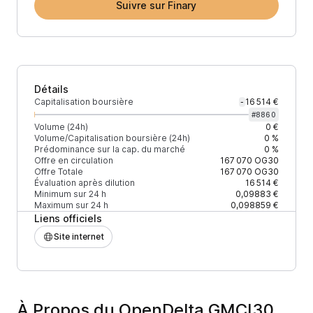
Suivre sur Finary
Détails
Capitalisation boursière
16 514 €
-
#
8860
Volume (24h)
0 €
Volume/Capitalisation boursière (24h)
0 %
Prédominance sur la cap. du marché
0 %
Offre en circulation
167 070
OG30
Offre Totale
167 070
OG30
Évaluation après dilution
16 514 €
Minimum sur 24 h
0,09883 €
Maximum sur 24 h
0,098859 €
Liens officiels
Site internet
À Propos du OpenDelta GMCI30