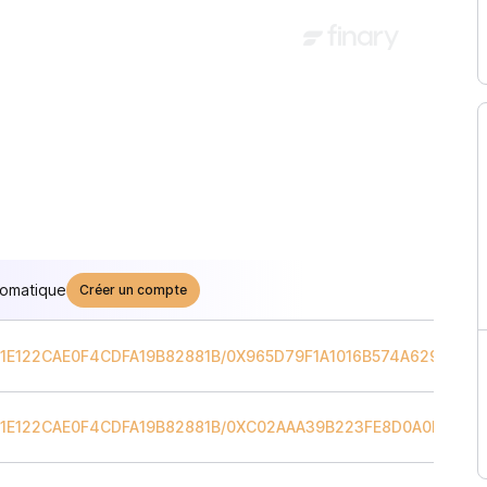
tomatique
Créer un compte
1E122CAE0F4CDFA19B82881B
/
0X965D79F1A1016B574A62986E1
1E122CAE0F4CDFA19B82881B
/
0XC02AAA39B223FE8D0A0E5C4F