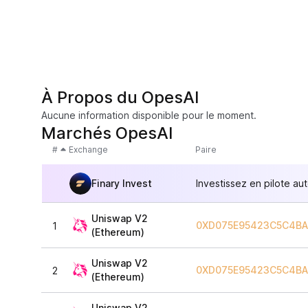
À Propos du OpesAI
Aucune information disponible pour le moment.
Marchés OpesAI
#
Exchange
Paire
Finary Invest
Investissez en pilote au
Uniswap V2
0XD075E95423C5C4BA
1
(Ethereum)
Uniswap V2
0XD075E95423C5C4BA
2
(Ethereum)
Uniswap V2