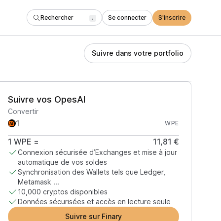
Rechercher
Se connecter
S'inscrire
/
Suivre dans votre portfolio
Suivre vos OpesAI
Convertir
WPE
1
WPE
=
11,81 €
Connexion sécurisée d’Exchanges et mise à jour
automatique de vos soldes
Synchronisation des Wallets tels que Ledger,
Metamask ...
10,000 cryptos disponibles
Données sécurisées et accès en lecture seule
Suivre sur Finary