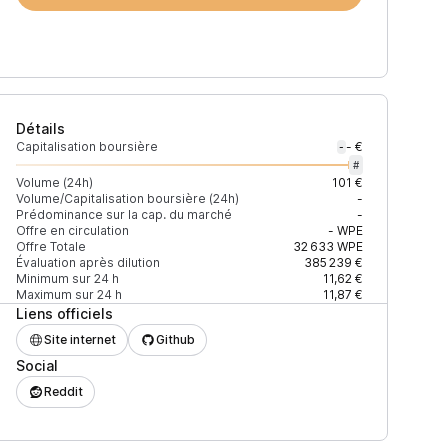
Détails
Capitalisation boursière
- €
-
#
Volume (24h)
101 €
Volume/Capitalisation boursière (24h)
-
Prédominance sur la cap. du marché
-
Prix
+2% depth
Offre en circulation
-
WPE
Offre Totale
32 633
WPE
Évaluation après dilution
385 239 €
Minimum sur 24 h
11,62 €
Maximum sur 24 h
11,87 €
Liens officiels
3CA8AB04DFDD15C
13,65 $
4 825 $
Site internet
Github
Social
27EAD9083C756CC2
Reddit
13,65 $
2 266 $