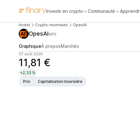
Investir en crypto
Communauté
Apprendr
Invest
Crypto-monnaies
OpesAI
OpesAI
WPE
Graphique
À propos
Marchés
07 août 2026
11,81 €
+2,33 %
Prix
Capitalisation boursière