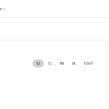
e
1J
7J
1M
1A
TOUT