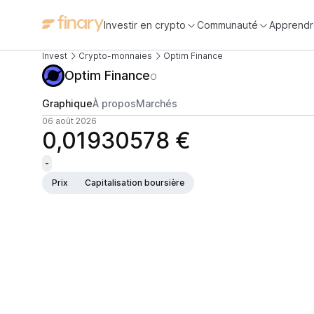
Investir en crypto
Communauté
Apprendr
Invest
Crypto-monnaies
Optim Finance
Optim Finance
O
Graphique
À propos
Marchés
06 août 2026
0,01930578 €
-
Prix
Capitalisation boursière