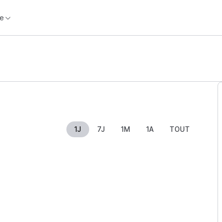
e
1J
7J
1M
1A
TOUT