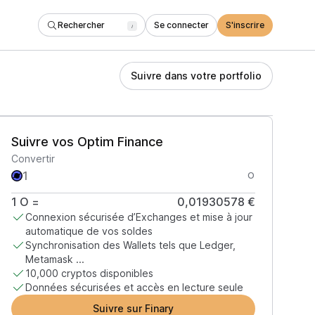
Rechercher
Se connecter
S'inscrire
/
Suivre dans votre portfolio
Suivre vos Optim Finance
Convertir
O
1
O
=
0,01930578 €
Connexion sécurisée d’Exchanges et mise à jour
automatique de vos soldes
Synchronisation des Wallets tels que Ledger,
Metamask ...
10,000 cryptos disponibles
Données sécurisées et accès en lecture seule
Suivre sur Finary