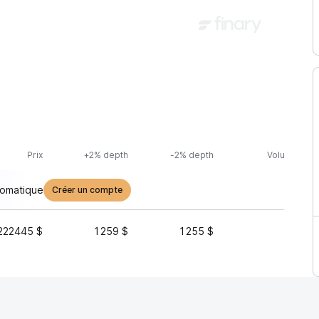
Prix
+2% depth
-2% depth
Volume (24h
tomatique
Créer un compte
222445 $
1 259 $
1 255 $
1 780 