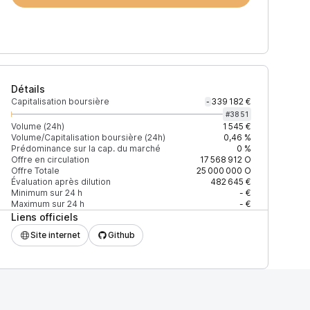
Détails
Capitalisation boursière
339 182 €
-
#
3851
Volume (24h)
1 545 €
Volume/Capitalisation boursière (24h)
0,46 %
Prédominance sur la cap. du marché
0 %
)
% du volume
Confiance
Mis à jour
Offre en circulation
17 568 912
O
Offre Totale
25 000 000
O
Évaluation après dilution
482 645 €
Minimum sur 24 h
- €
Maximum sur 24 h
- €
Liens officiels
$
100 %
Récemment
ÉLEVÉE
Site internet
Github