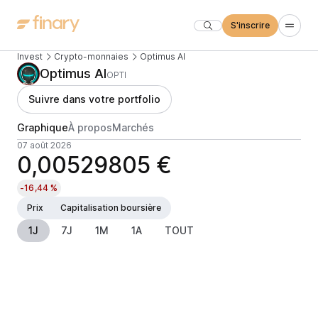
S'inscrire
Invest
Crypto-monnaies
Optimus AI
Optimus AI
OPTI
Suivre dans votre portfolio
Graphique
À propos
Marchés
07 août 2026
0,00529805 €
-16,44 %
Prix
Capitalisation boursière
1J
7J
1M
1A
TOUT