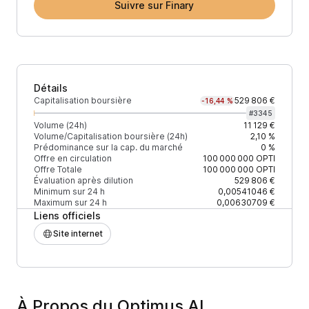
Suivre sur Finary
Détails
Capitalisation boursière
529 806 €
-16,44 %
#
3345
Volume (24h)
11 129 €
Volume/Capitalisation boursière (24h)
2,10 %
Prédominance sur la cap. du marché
0 %
Offre en circulation
100 000 000
OPTI
Offre Totale
100 000 000
OPTI
Évaluation après dilution
529 806 €
Minimum sur 24 h
0,00541046 €
Maximum sur 24 h
0,00630709 €
Liens officiels
Site internet
À Propos du Optimus AI