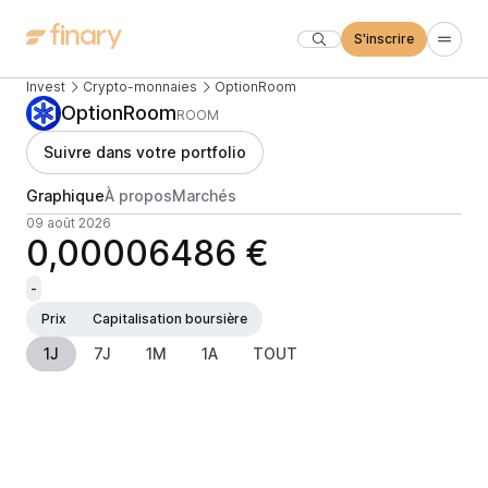
S'inscrire
Invest
Crypto-monnaies
OptionRoom
OptionRoom
ROOM
Suivre dans votre portfolio
Graphique
À propos
Marchés
09 août 2026
0,00006486 €
-
Prix
Capitalisation boursière
1J
7J
1M
1A
TOUT