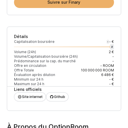
Suivre sur Finary
Détails
Capitalisation boursière
- €
-
#
Volume (24h)
2 €
Volume/Capitalisation boursière (24h)
-
Prédominance sur la cap. du marché
-
Offre en circulation
-
ROOM
Offre Totale
100 000 000
ROOM
Évaluation après dilution
6 486 €
Minimum sur 24 h
- €
Maximum sur 24 h
- €
Liens officiels
Site internet
Github
À Propos du OptionRoom