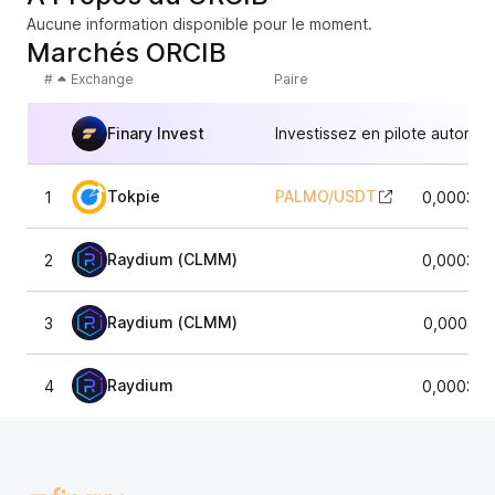
Aucune information disponible pour le moment.
Marchés ORCIB
#
Exchange
Paire
Finary Invest
Investissez en pilote automat
Tokpie
PALMO
/
USDT
1
0,000315
Raydium (CLMM)
2
0,000337
Raydium (CLMM)
3
0,000332
Raydium
4
0,000329