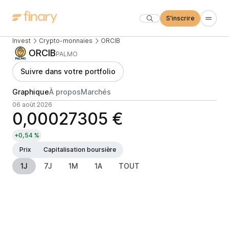
S'inscrire
Invest
Crypto-monnaies
ORCIB
ORCIB
PALMO
Suivre dans votre portfolio
Graphique
À propos
Marchés
06 août 2026
0,00027305 €
+0,54 %
Prix
Capitalisation boursière
1J
7J
1M
1A
TOUT