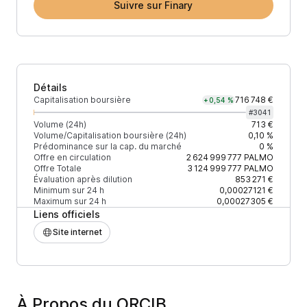
Suivre sur Finary
Détails
Capitalisation boursière
716 748 €
+0,54 %
#
3041
Volume (24h)
713 €
Volume/Capitalisation boursière (24h)
0,10 %
Prédominance sur la cap. du marché
0 %
Offre en circulation
2 624 999 777
PALMO
Offre Totale
3 124 999 777
PALMO
Évaluation après dilution
853 271 €
Minimum sur 24 h
0,00027121 €
Maximum sur 24 h
0,00027305 €
Liens officiels
Site internet
À Propos du ORCIB