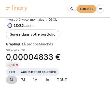
S'inscrire
Invest
Crypto-monnaies
OSOL
OSOL
OSOL
Suivre dans votre portfolio
Graphique
À propos
Marchés
08 août 2026
0,00004833 €
-2,26 %
Prix
Capitalisation boursière
1J
7J
1M
1A
TOUT