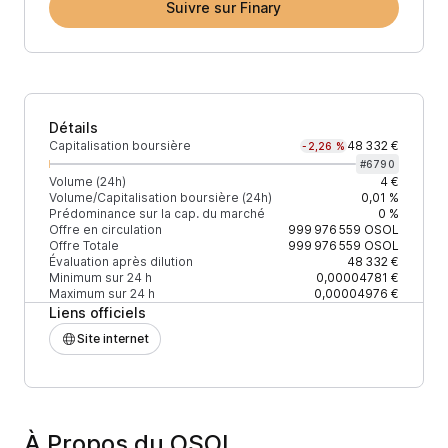
Suivre sur Finary
Détails
Capitalisation boursière
48 332 €
-2,26 %
#
6790
Volume (24h)
4 €
Volume/Capitalisation boursière (24h)
0,01 %
Prédominance sur la cap. du marché
0 %
Offre en circulation
999 976 559
OSOL
Offre Totale
999 976 559
OSOL
Évaluation après dilution
48 332 €
Minimum sur 24 h
0,00004781 €
Maximum sur 24 h
0,00004976 €
Liens officiels
Site internet
À Propos du OSOL