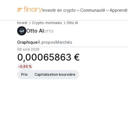
Investir en crypto
Communauté
Apprendr
Invest
Crypto-monnaies
Otto AI
Otto AI
OTTO
Graphique
À propos
Marchés
08 août 2026
0,00065863 €
-0,65 %
Prix
Capitalisation boursière