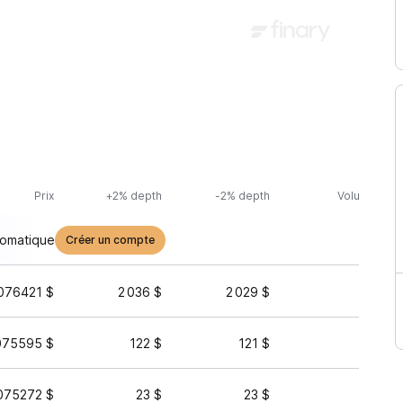
Prix
+2% depth
-2% depth
Volume (24h
tomatique
Créer un compte
076421 $
2 036 $
2 029 $
138 
075595 $
122 $
121 $
41 
075272 $
23 $
23 $
18 