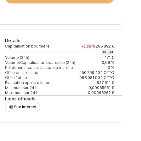
Détails
Capitalisation boursière
296 892 €
-0,65 %
#
4034
Volume (24h)
171 €
Volume/Capitalisation boursière (24h)
0,06 %
Prédominance sur la cap. du marché
0 %
)
% du volume
Confiance
Mis à jour
Offre en circulation
450 769 404
OTTO
Offre Totale
968 081 904
OTTO
Évaluation après dilution
637 611 €
Minimum sur 24 h
0,00065051 €
Maximum sur 24 h
0,00066262 €
Liens officiels
$
70,12 %
Récemment
ÉLEVÉE
Site internet
$
20,75 %
Récemment
ÉLEVÉE
$
9,13 %
Récemment
ÉLEVÉE