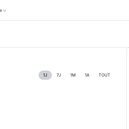
e
1J
7J
1M
1A
TOUT