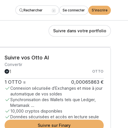
Rechercher
Se connecter
S'inscrire
/
Suivre dans votre portfolio
Suivre vos Otto AI
Convertir
OTTO
1
OTTO
=
0,00065863 €
Connexion sécurisée d’Exchanges et mise à jour
automatique de vos soldes
Synchronisation des Wallets tels que Ledger,
Metamask ...
10,000 cryptos disponibles
Données sécurisées et accès en lecture seule
Suivre sur Finary