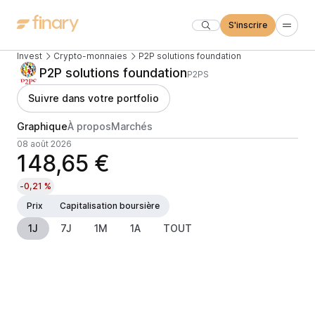
S'inscrire
Invest
Crypto-monnaies
P2P solutions foundation
P2P solutions foundation
P2PS
Suivre dans votre portfolio
Graphique
À propos
Marchés
08 août 2026
148,65 €
-0,21 %
Prix
Capitalisation boursière
1J
7J
1M
1A
TOUT