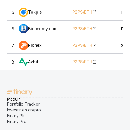
Tokpie
P2PS
/
ETH
5
172,
Biconomy.com
P2PS
/
ETH
6
173,
Pionex
P2PS
/
ETH
7
217,
Azbit
P2PS
/
ETH
8
7,
PRODUIT
Portfolio Tracker
Investir en crypto
Finary Plus
Finary Pro