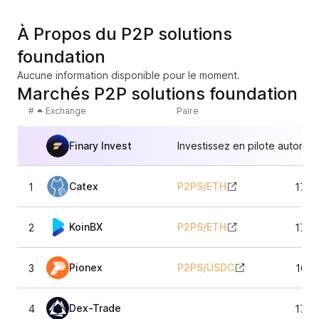
À Propos du P2P solutions
foundation
Aucune information disponible pour le moment.
Marchés P2P solutions foundation
#
Exchange
Paire
Finary Invest
Investissez en pilote automat
Catex
P2PS
/
ETH
1
172,
KoinBX
P2PS
/
ETH
2
172,
Pionex
P2PS
/
USDC
3
167,
Dex-Trade
4
173,