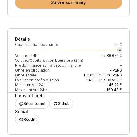
Suivre sur Finary
Détails
Capitalisation boursière
- €
-
#
Volume (24h)
2 588 672 €
Volume/Capitalisation boursière (24h)
-
Prédominance sur la cap. du marché
-
Offre en circulation
-
P2PS
Offre Totale
10 000 000 000
P2PS
Évaluation après dilution
1 486 382 990 529 €
Minimum sur 24 h
145,22 €
Maximum sur 24 h
150,48 €
Liens officiels
Site internet
Github
Social
Reddit